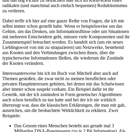
und das Big Picture zu betrachten statt sich im Klein-Klein eines
radikalen (und manchmal auch einfach bequemen) Reduktionismus
zu verlieren.
Dabei treffe ich hier auf eine ganze Reihe von Fragen, die ich mir
selbst immer schon gestellt habe. Wenn es beispielsweise um das
Gehirn, um das Denken, um Informationsflüsse oder um Situationen
mit mehreren Entscheidern geht, müssen viele Komponenten und ihr
Zusammenspiel betrachtet werden. Es handelt sich (um ein neues
Lieblingswort von mir zu strapazieren) um Netzwerke, bestehend
aus Knoten und den Verbindungen zwischen ihnen, über die
typischerweise Informationen fließen, die wiederum die Zustände
der Knoten verändern.
Interessanterweise bin ich im Buch von Mitchell aber auch auf
Themen gestoßen, die zwar nicht zu meinen beruflichen oder
privaten Hauptinteressen gehören, bei denen mir das Schulwissen
aber immer schon suspekt vorkam. Ein Beispiel dafür ist die
Genetik, mit der ich zumindest in Form genetischer Algorithmen
auch schon beruflich zu tun hatte und bei der ich nie wirklich
überzeugt war, dass die klassischen Erklärungen, die man mir gab,
ausreichen, um die beobachtete Wirklichkeit zu erklären. Zwei
Beispiele:
Das Genom eines Menschen besteht aus gerade mal 3
Milliarden DNA-Basenpaaren (zu je 2 Bit Information). Als