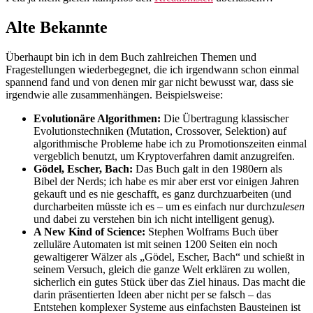
Alte Bekannte
Überhaupt bin ich in dem Buch zahlreichen Themen und
Fragestellungen wiederbegegnet, die ich irgendwann schon einmal
spannend fand und von denen mir gar nicht bewusst war, dass sie
irgendwie alle zusammenhängen. Beispielsweise:
Evolutionäre Algorithmen:
Die Übertragung klassischer
Evolutionstechniken (Mutation, Crossover, Selektion) auf
algorithmische Probleme habe ich zu Promotionszeiten einmal
vergeblich benutzt, um Kryptoverfahren damit anzugreifen.
Gödel, Escher, Bach:
Das Buch galt in den 1980ern als
Bibel der Nerds; ich habe es mir aber erst vor einigen Jahren
gekauft und es nie geschafft, es ganz durchzuarbeiten (und
durcharbeiten müsste ich es – um es einfach nur durchzu
lesen
und dabei zu verstehen bin ich nicht intelligent genug).
A New Kind of Science:
Stephen Wolframs Buch über
zelluläre Automaten ist mit seinen 1200 Seiten ein noch
gewaltigerer Wälzer als „Gödel, Escher, Bach“ und schießt in
seinem Versuch, gleich die ganze Welt erklären zu wollen,
sicherlich ein gutes Stück über das Ziel hinaus. Das macht die
darin präsentierten Ideen aber nicht per se falsch – das
Entstehen komplexer Systeme aus einfachsten Bausteinen ist