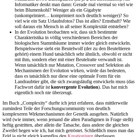
Informatiker denkt man dann: Gerade mal viermal so viel wie
beim Blumenkohl? Weniger als ein Gigabyte
(unkomprimiert… komprimiert noch deutlich weniger)? So
viel wie ein Satz Urlaubsfotos? Das ist alles? Ernsthaft? Wie
soll daraus ein Mensch in all seiner Komplexität entstehen?
In der Evolution beobachten wir, dass sich bestimmte
Charakteristika in völlig verschiedenen Bereichen der
biologischen Stammbäume immer wieder gleich entwickeln.
Beispielsweise sieht ein Beutelwolf (der zu den Beuteltieren
gehört) einem Hund tatsächlich sehr ähnlich, obwohl er nicht
mit ihm, sondern eher mit einer Beutelratte verwandt ist.
Wenn tatsächlich nur Mutation, Crossover und Selektion als
Mechanismen der Evolution wirken, würde das bedeuten,
dass es tatsächlich nur diese eine optimale Form für ein
Landraubtier gibt, die sich zwangsläufig entwickeln muss (das
Fachwort dafür ist
konvergente
Evolution
). Das hat mich
eigentlich noch nie überzeugt.
Im Buch „Complexity“ durfte ich jetzt erfahren, dass mittlerweile
zumindest Teile der Forschungscommunity von deutlich
komplexeren Wirkmechanismen der Genetik ausgehen. Natürlich
wird (wie immer, wenn jemand die alten Paradigmen in Frage stellt)
heftig gestritten, aber allein die Tatsache, dass andere die gleichen
Zweifel hegen wie ich, hat mich getröstet. Schließlich muss man das
Feld ja nicht gleich kampflos den
Kreationisten
überlassen…