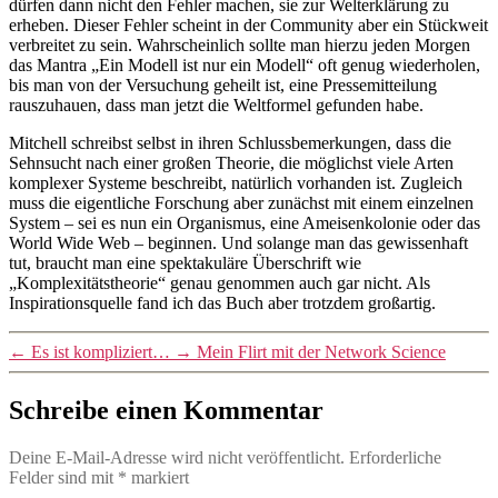
dürfen dann nicht den Fehler machen, sie zur Welterklärung zu
erheben. Dieser Fehler scheint in der Community aber ein Stückweit
verbreitet zu sein. Wahrscheinlich sollte man hierzu jeden Morgen
das Mantra „Ein Modell ist nur ein Modell“ oft genug wiederholen,
bis man von der Versuchung geheilt ist, eine Pressemitteilung
rauszuhauen, dass man jetzt die Weltformel gefunden habe.
Mitchell schreibst selbst in ihren Schlussbemerkungen, dass die
Sehnsucht nach einer großen Theorie, die möglichst viele Arten
komplexer Systeme beschreibt, natürlich vorhanden ist. Zugleich
muss die eigentliche Forschung aber zunächst mit einem einzelnen
System – sei es nun ein Organismus, eine Ameisenkolonie oder das
World Wide Web – beginnen. Und solange man das gewissenhaft
tut, braucht man eine spektakuläre Überschrift wie
„Komplexitätstheorie“ genau genommen auch gar nicht. Als
Inspirationsquelle fand ich das Buch aber trotzdem großartig.
←
Es ist kompliziert…
→
Mein Flirt mit der Network Science
Schreibe einen Kommentar
Deine E-Mail-Adresse wird nicht veröffentlicht.
Erforderliche
Felder sind mit
*
markiert