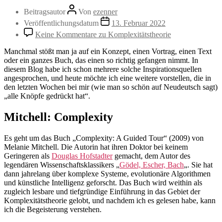
Beitragsautor
Von
ezenner
Veröffentlichungsdatum
13. Februar 2022
Keine Kommentare
zu Komplexitätstheorie
Manchmal stößt man ja auf ein Konzept, einen Vortrag, einen Text
oder ein ganzes Buch, das einen so richtig gefangen nimmt. In
diesem Blog habe ich schon mehrere solche Inspirationsquellen
angesprochen, und heute möchte ich eine weitere vorstellen, die in
den letzten Wochen bei mir (wie man so schön auf Neudeutsch sagt)
„alle Knöpfe gedrückt hat“.
Mitchell: Complexity
Es geht um das Buch „Complexity: A Guided Tour“ (2009) von
Melanie Mitchell. Die Autorin hat ihren Doktor bei keinem
Geringeren als
Douglas Hofstadter
gemacht, dem Autor des
legendären Wissenschaftsklassikers „
Gödel, Escher, Bach
„. Sie hat
dann jahrelang über komplexe Systeme, evolutionäre Algorithmen
und künstliche Intelligenz geforscht. Das Buch wird weithin als
zugleich lesbare und tiefgründige Einführung in das Gebiet der
Komplexitätstheorie gelobt, und nachdem ich es gelesen habe, kann
ich die Begeisterung verstehen.