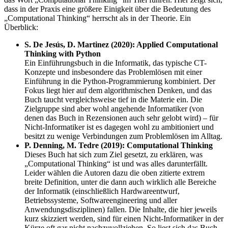
dass in der Praxis eine größere Einigkeit über die Bedeutung des
„Computational Thinking“ herrscht als in der Theorie. Ein
Überblick:
S. De Jesús, D. Martinez (2020): Applied Computational
Thinking with Python
Ein Einführungsbuch in die Informatik, das typische CT-
Konzepte und insbesondere das Problemlösen mit einer
Einführung in die Python-Programmierung kombiniert. Der
Fokus liegt hier auf dem algorithmischen Denken, und das
Buch taucht vergleichsweise tief in die Materie ein. Die
Zielgruppe sind aber wohl angehende Informatiker (von
denen das Buch in Rezensionen auch sehr gelobt wird) – für
Nicht-Informatiker ist es dagegen wohl zu ambitioniert und
besitzt zu wenige Verbindungen zum Problemlösen im Alltag.
P. Denning, M. Tedre (2019): Computational Thinking
Dieses Buch hat sich zum Ziel gesetzt, zu erklären, was
„Computational Thinking“ ist und was alles darunterfällt.
Leider wählen die Autoren dazu die oben zitierte extrem
breite Definition, unter die dann auch wirklich alle Bereiche
der Informatik (einschließlich Hardwareentwurf,
Betriebssysteme, Softwareengineering und aller
Anwendungsdisziplinen) fallen. Die Inhalte, die hier jeweils
kurz skizziert werden, sind für einen Nicht-Informatiker in der
Kürze oft gar nicht nachzuvollziehen. So liest sich das Buch