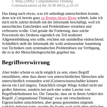
J. Wing (2006): Computational Thinking.
Communications of the ACM 49(3), p.33-35
Das klang nach etwas, was ich unbedingt unterschreiben konnte,
denn wie ich bereits ganz
zu Beginn dieses Blogs
schrieb, habe ich
mich nicht zuletzt deshalb mit der Informatik beschäftigt, weil ich
menschliches Entscheiden und Problemlösen verstehen und
verbessern wollte. Und gerade die Forderung, dass solche
Powertools des Denkens eigentlich ein Teil moderner
Allgemeinbildung sein sollte, erschien mir unmittelbar einleuchtend.
Schließlich stellt die Informatik die wohl umfassendste Sammlung
von Techniken zum systematischen Problemlösen zur Verfügung,
die es in der Menschheitsgeschichte gegeben hat.
Begriffsverwirrung
Aber leider scheint es nicht möglich zu sein, einen Begriff
einzuführen, ohne dass dieser von unterschiedlichen Menschen sehr
unterschiedlich verstanden wird (Geisteswissenschaftler können
davon ein Lied singen). Tatsächlich erregte Wings Artikel nicht nur
großes Interesse, sondern trat auch eine wahre Lawine von
Begriffsdefinitionen los. Die Tatsache, dass sie in ihrem Artikel den
Begriff „Computational Thinking“ zwar mit verschiedenen
Eigenschaften umschrieben, aber genau genommen nirgends
wirklich definiert hatte, machte die Sache auch nicht eben einfacher.