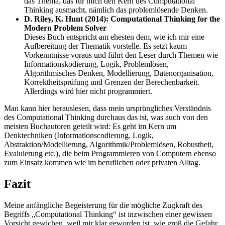
das Thema, das für mich den Kern des Computational
Thinking ausmacht, nämlich das problemlösende Denken.
D. Riley, K. Hunt (2014): Computational Thinking for the
Modern Problem Solver
Dieses Buch entspricht am ehesten dem, wie ich mir eine
Aufbereitung der Thematik vorstelle. Es setzt kaum
Vorkenntnisse voraus und führt den Leser durch Themen wie
Informationskodierung, Logik, Problemlösen,
Algorithmisches Denken, Modellierung, Datenorganisation,
Korrektheitsprüfung und Grenzen der Berechenbarkeit.
Allerdings wird hier nicht programmiert.
Man kann hier herauslesen, dass mein ursprüngliches Verständnis
des Computational Thinking durchaus das ist, was auch von den
meisten Buchautoren geteilt wird: Es geht im Kern um
Denktechniken (Informationscodierung, Logik,
Abstraktion/Modellierung, Algorithmik/Problemlösen, Robustheit,
Evaluierung etc.), die beim Programmieren von Computern ebenso
zum Einsatz kommen wie im beruflichen oder privaten Alltag.
Fazit
Meine anfängliche Begeisterung für die mögliche Zugkraft des
Begriffs „Computational Thinking“ ist inzwischen einer gewissen
Vorsicht gewichen, weil mir klar geworden ist, wie groß die Gefahr