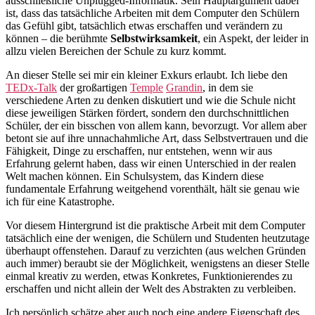
ausschließliche Unplugged-Informatik. Sein Hauptargument dabei
ist, dass das tatsächliche Arbeiten mit dem Computer den Schülern
das Gefühl gibt, tatsächlich etwas erschaffen und verändern zu
können – die berühmte
Selbstwirksamkeit
, ein Aspekt, der leider in
allzu vielen Bereichen der Schule zu kurz kommt.
An dieser Stelle sei mir ein kleiner Exkurs erlaubt. Ich liebe den
TEDx-Talk
der großartigen
Temple
Grandin
, in dem sie
verschiedene Arten zu denken diskutiert und wie die Schule nicht
diese jeweiligen Stärken fördert, sondern den durchschnittlichen
Schüler, der ein bisschen von allem kann, bevorzugt. Vor allem aber
betont sie auf ihre unnachahmliche Art, dass Selbstvertrauen und die
Fähigkeit, Dinge zu erschaffen, nur entstehen, wenn wir aus
Erfahrung gelernt haben, dass wir einen Unterschied in der realen
Welt machen können. Ein Schulsystem, das Kindern diese
fundamentale Erfahrung weitgehend vorenthält, hält sie genau wie
ich für eine Katastrophe.
Vor diesem Hintergrund ist die praktische Arbeit mit dem Computer
tatsächlich eine der wenigen, die Schülern und Studenten heutzutage
überhaupt offenstehen. Darauf zu verzichten (aus welchen Gründen
auch immer) beraubt sie der Möglichkeit, wenigstens an dieser Stelle
einmal kreativ zu werden, etwas Konkretes, Funktionierendes zu
erschaffen und nicht allein der Welt des Abstrakten zu verbleiben.
Ich persönlich schätze aber auch noch eine andere Eigenschaft des