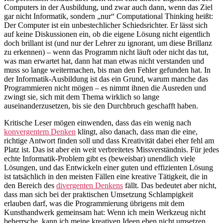
Computers in der Ausbildung, und zwar auch dann, wenn das Ziel
gar nicht Informatik, sondern „nur“ Computational Thinking heißt:
Der Computer ist ein unbestechlicher Schiedsrichter. Er lässt sich
auf keine Diskussionen ein, ob die eigene Lösung nicht eigentlich
doch brillant ist (und nur der Lehrer zu ignorant, um diese Brillanz
zu erkennen) – wenn das Programm nicht läuft oder nicht das tut,
was man erwartet hat, dann hat man etwas nicht verstanden und
muss so lange weitermachen, bis man den Fehler gefunden hat. In
der Informatik-Ausbildung ist das ein Grund, warum manche das
Programmieren nicht mögen – es nimmt ihnen die Ausreden und
zwingt sie, sich mit dem Thema wirklich so lange
auseinanderzusetzen, bis sie den Durchbruch geschafft haben.
Kritische Leser mögen einwenden, dass das ein wenig nach
konvergentem Denken
klingt, also danach, dass man die eine,
richtige Antwort finden soll und dass Kreativität dabei eher fehl am
Platz ist. Das ist aber ein weit verbreitetes Missverständnis. Für jedes
echte Informatik-Problem gibt es (beweisbar) unendlich viele
Lösungen, und das Entwickeln einer guten und effizienten Lösung
ist tatsächlich in den meisten Fällen eine kreative Tätigkeit, die in
den Bereich des
divergenten Denkens
fällt. Das bedeutet aber nicht,
dass man sich bei der praktischen Umsetzung Schlampigkeit
erlauben darf, was die Programmierung übrigens mit dem
Kunsthandwerk gemeinsam hat: Wenn ich mein Werkzeug nicht
beherrsche, kann ich meine kreativen Ideen eben nicht umsetzen.