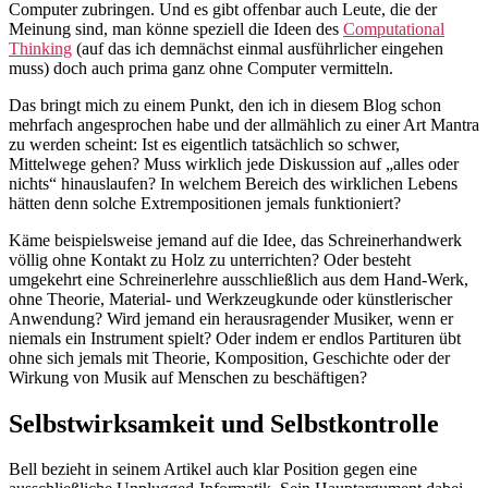
Computer zubringen. Und es gibt offenbar auch Leute, die der
Meinung sind, man könne speziell die Ideen des
Computational
Thinking
(auf das ich demnächst einmal ausführlicher eingehen
muss) doch auch prima ganz ohne Computer vermitteln.
Das bringt mich zu einem Punkt, den ich in diesem Blog schon
mehrfach angesprochen habe und der allmählich zu einer Art Mantra
zu werden scheint: Ist es eigentlich tatsächlich so schwer,
Mittelwege gehen? Muss wirklich jede Diskussion auf „alles oder
nichts“ hinauslaufen? In welchem Bereich des wirklichen Lebens
hätten denn solche Extrempositionen jemals funktioniert?
Käme beispielsweise jemand auf die Idee, das Schreinerhandwerk
völlig ohne Kontakt zu Holz zu unterrichten? Oder besteht
umgekehrt eine Schreinerlehre ausschließlich aus dem Hand-Werk,
ohne Theorie, Material- und Werkzeugkunde oder künstlerischer
Anwendung? Wird jemand ein herausragender Musiker, wenn er
niemals ein Instrument spielt? Oder indem er endlos Partituren übt
ohne sich jemals mit Theorie, Komposition, Geschichte oder der
Wirkung von Musik auf Menschen zu beschäftigen?
Selbstwirksamkeit und Selbstkontrolle
Bell bezieht in seinem Artikel auch klar Position gegen eine